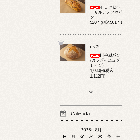
チョコとヘ
ーゼルナッツのパ
ン
520円(税込561円)
2
No.
田舎風パン
(カンパーニュプ
レーン）
1,030円(税込
1,112円)
Calendar
2026年8月
日
月
火
水
木
金
土