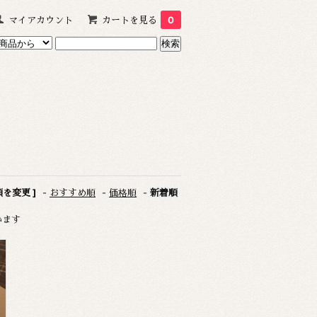
マイアカウント
カートを見る
0
順を変更 ]
-
おすすめ順
-
価格順
-
新着順
ています