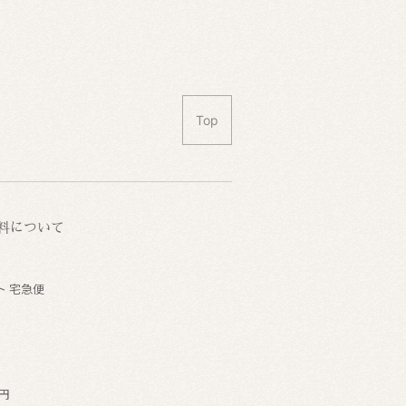
Top
料について
ト 宅急便
4円