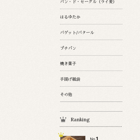
パン・ド・セーグル（ライ麦）
はるゆたか
バゲット/バタール
プチパン
焼き菓子
手提げ紙袋
その他
Ranking
1
No.