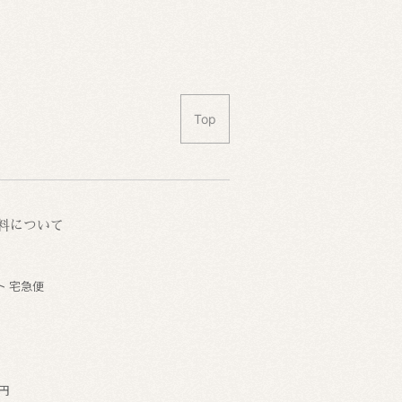
Top
料について
ト 宅急便
4円