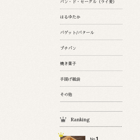
パン・ド・セーグル（ライ麦）
はるゆたか
バゲット/バタール
プチパン
焼き菓子
手提げ紙袋
その他
Ranking
1
No.