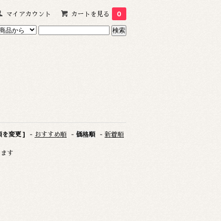
マイアカウント
カートを見る
0
順を変更 ]
-
おすすめ順
-
価格順
-
新着順
います