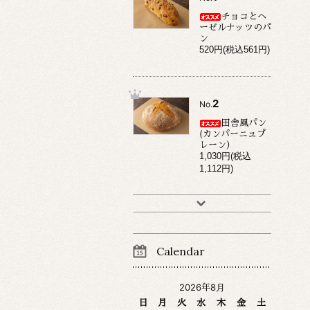
チョコとヘ
ーゼルナッツのパ
ン
520円(税込561円)
2
No.
田舎風パン
(カンパーニュプ
レーン）
1,030円(税込
1,112円)
Calendar
2026年8月
日
月
火
水
木
金
土