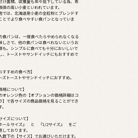
付け面積、収獲量も年々低下している為、希
価値の高い小麦といわれています。
店では、北海道産小麦の全粒粉とブレンドす
ことでより食べやすい食パンとなっていま
。
の食パンは、一度食べたらやめられなくなる
味しさで、他の食パンは食べれないというお
様も。シンプルに食べても十分においしいで
し、トーストやサンドイッチにもおすすめで
。
おすすめの食べ方】
ーズトーストやサンドイッチにおすすめ。
価格について】
のオレンジ色の【オプションの価格詳細はコ
ラ】で各サイズの商品価格を見ることができ
す。
サイズについて】
ホールサイズ』 と 『1/2サイズ』 をご
意しております。
入数下の【サイズ】でお選びいただけます。