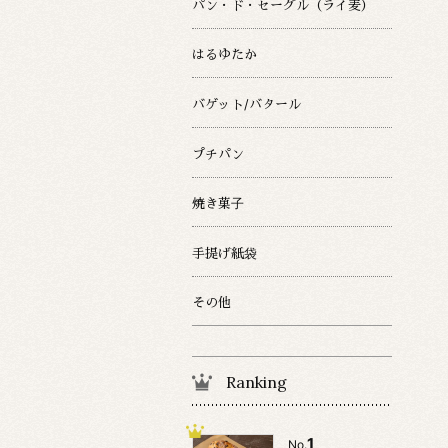
パン・ド・セーグル（ライ麦）
はるゆたか
バゲット/バタール
プチパン
焼き菓子
手提げ紙袋
その他
Ranking
1
No.