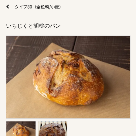
タイプ80（全粒粉/小麦）
いちじくと胡桃のパン